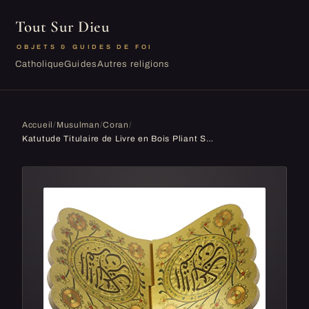
Tout Sur Dieu
OBJETS & GUIDES DE FOI
Catholique
Guides
Autres religions
Accueil
/
Musulman
/
Coran
/
Katutude Titulaire de Livre en Bois Pliant Support À Livre en Bois Saint Coran Étagère Porte-Livre Islam Support de Livre Sacré Stand Porte-Quran É...