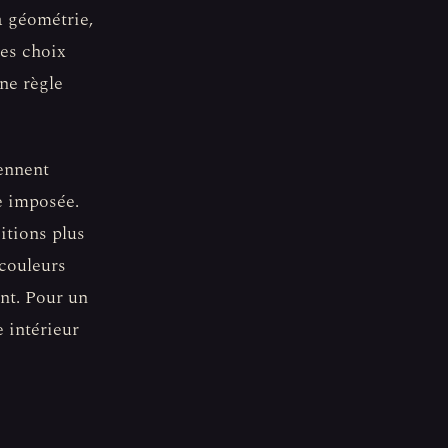
a géométrie,
Ces choix
une règle
iennent
te imposée.
itions plus
 couleurs
ent. Pour un
e intérieur