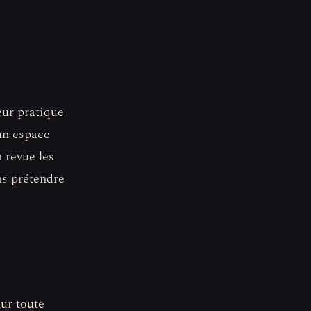
ur pratique
 un espace
 revue les
ns prétendre
sur toute