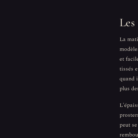
Les 
La mati
modèles
et faci
tissés 
quand i
plus de
L'épais
proster
peut se
rembour