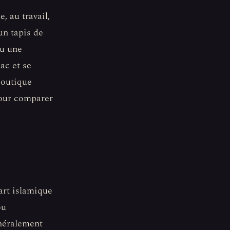
, au travail,
un tapis de
ou une
ac et se
boutique
ur comparer
'art islamique
ou
énéralement