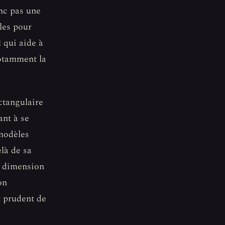
onc pas une
èles pour
l qui aide à
 notamment la
ctangulaire
ant à se
 modèles
elà de sa
e dimension
on
t prudent de