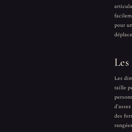
articul
facilem
pour un
déplac
Les
Les dim
taille 
personn
d'assez
des for
rangées