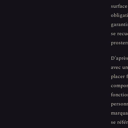
surface
obligat
garanti
se recue
proster
D'après
avec un
placer 
comport
fonctio
personn
marquan
se réfé