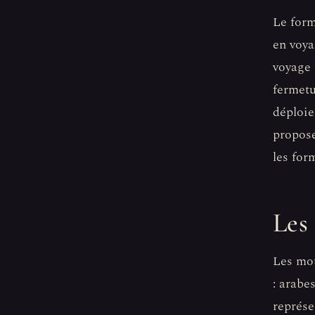
Le form
en voya
voyage 
fermetu
déploie
propose
les for
Les 
Les mot
: arabe
représe