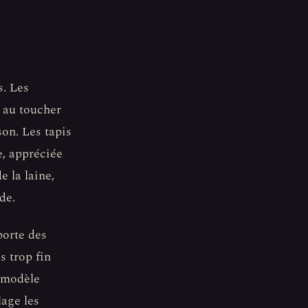
s. Les
x au toucher
son. Les tapis
e, appréciée
 la laine,
de.
porte des
s trop fin
n modèle
age les