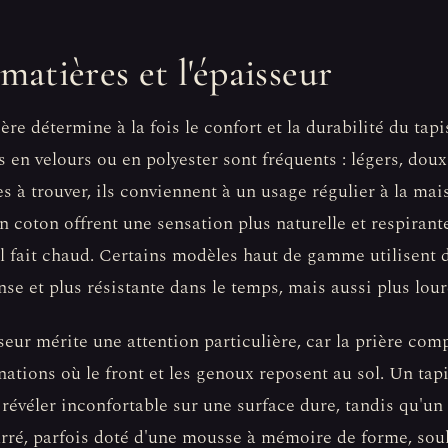
matières et l'épaisseur
ère détermine à la fois le confort et la durabilité du tapi
 en velours ou en polyester sont fréquents : légers, dou
les à trouver, ils conviennent à un usage régulier à la mai
en coton offrent une sensation plus naturelle et respirant
l fait chaud. Certains modèles haut de gamme utilisent de
nse et plus résistante dans le temps, mais aussi plus lour
seur mérite une attention particulière, car la prière com
nations où le front et les genoux reposent au sol. Un tapi
 révéler inconfortable sur une surface dure, tandis qu'u
ré, parfois doté d'une mousse à mémoire de forme, soul