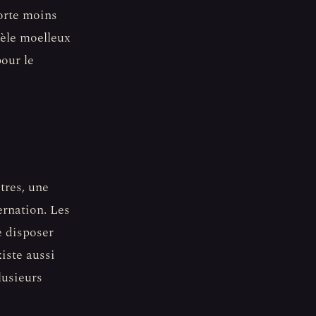
porte moins
èle moelleux
our le
tres, une
ernation. Les
e disposer
xiste aussi
lusieurs