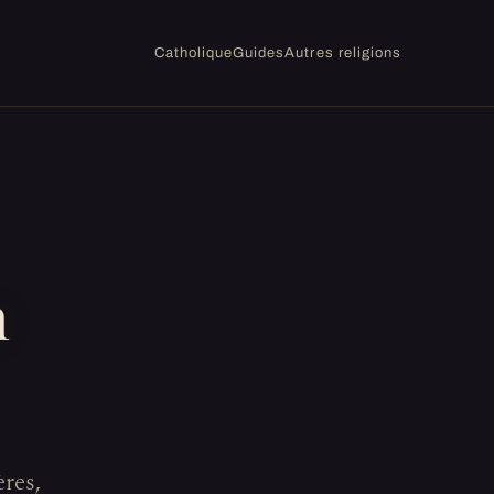
Catholique
Guides
Autres religions
n
ères,