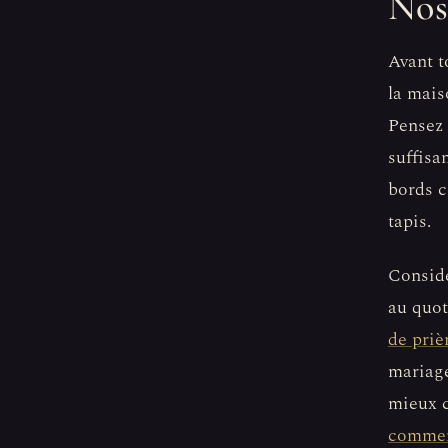
Nos
Avant to
la mais
Pensez 
suffisa
bords c
tapis.
Considé
au quot
de priè
mariage
mieux c
comment