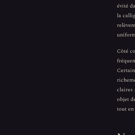
évité d
la call
relèven
uniform
Côté co
fréquem
Certain
richeme
claires
objet de
tout en 