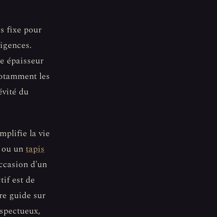
is fixe pour
igences.
ne épaisseur
 notamment les
évité du
mplifie la vie
é ou un
tapis
occasion d'un
tif est de
re guide sur
espectueux,