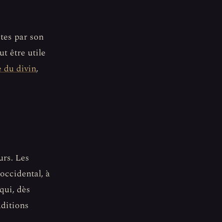
tes par son
t être utile
 du divin
,
urs. Les
occidental, à
qui, dès
aditions