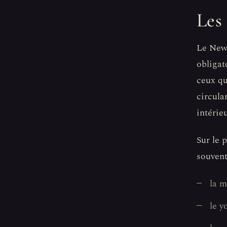
Les
Le New 
obligat
ceux qu
circula
intérie
Sur le 
souvent
la m
le y