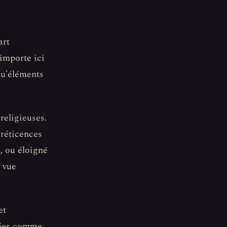
art
 importe ici
 qu'éléments
religieuses.
 réticences
u, ou éloigné
e vue
et
tées comme