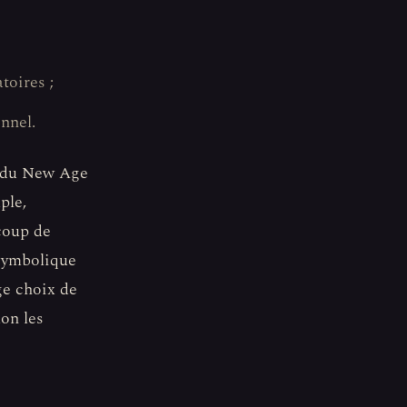
toires ;
nnel.
es du New Age
ple,
coup de
 symbolique
ge choix de
lon les