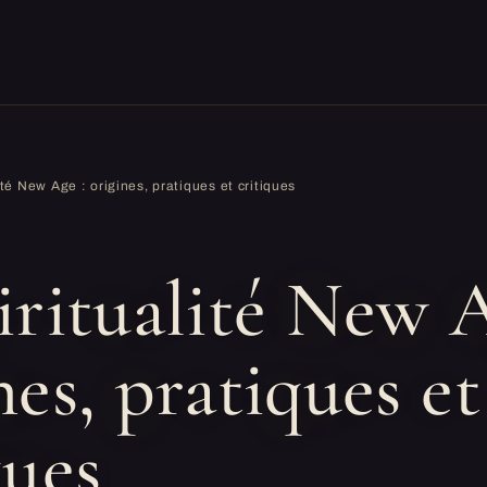
ité New Age : origines, pratiques et critiques
N
iritualité New A
nes, pratiques et
ques