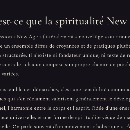
est-ce que la spiritualité New
ssion « New Age » (littéralement « nouvel âge » ou « nouve
e un ensemble diffus de croyances et de pratiques plutô
n structurée. Il n'existe ni fondateur unique, ni texte de r
é centrale : chacun compose son propre chemin en pioch
 variées.
rassemble ces démarches, c'est une sensibilité commune
es qui s'en réclament valorisent généralement le dével
el, l'harmonie entre le corps et l'esprit, l'idée d'une éne
nce universelle, et une forme de spiritualité vécue de m
uelle. On parle souvent d'un mouvement « holistique », c'