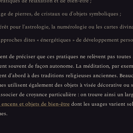
pratiques de relaxation et de bien-être ;
age de pierres, de cristaux ou d'objets symboliques ;
térêt pour l'astrologie, la numérologie ou les cartes divina
approches dites « énergétiques » de développement perso
ient de préciser que ces pratiques ne relèvent pas tout
tent souvent de façon autonome. La méditation, par exem
ent d'abord à des traditions religieuses anciennes. Beau
es utilisent également des objets à visée décorative ou
associer de croyance particulière : on trouve ainsi un lar
, encens et objets de bien-être
dont les usages varient se
es.