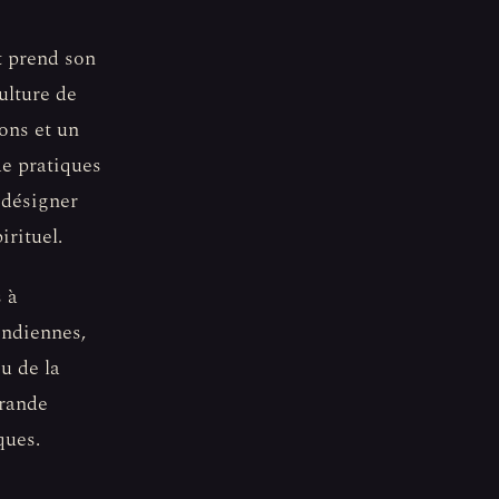
t prend son
ulture de
ons et un
de pratiques
 désigner
irituel.
s à
indiennes,
u de la
grande
ques.