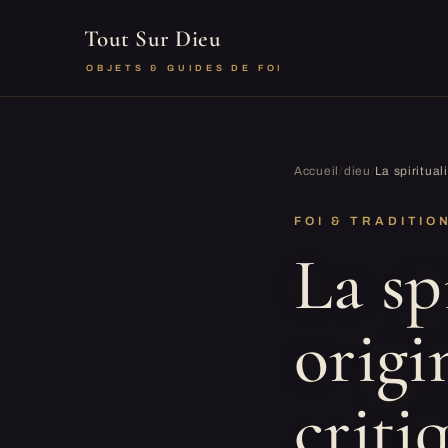
Tout Sur Dieu
OBJETS & GUIDES DE FOI
Accueil
/
dieu
/
La spiritual
FOI & TRADITIO
La sp
origi
criti