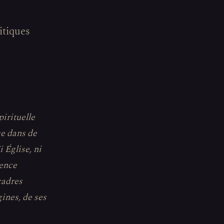
itiques
irituelle
se dans de
 Église, ni
ience
cadres
gines, de ses