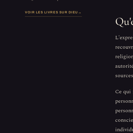
VOIR LES LIVRES SUR DIEU
→
Qu'
L'expre
recouvr
religio
autorit
sources
Ce qui 
personn
personn
conscie
individ