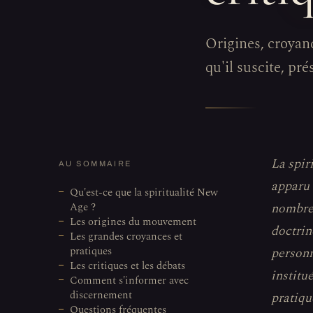
Origines, croyan
qu'il suscite, pr
La spir
AU SOMMAIRE
apparu 
Qu'est-ce que la spiritualité New
Age ?
nombreu
Les origines du mouvement
doctrin
Les grandes croyances et
pratiques
personn
Les critiques et les débats
institu
Comment s'informer avec
discernement
pratique
Questions fréquentes