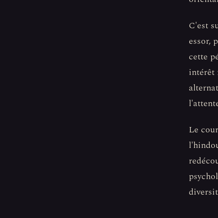
C'est s
essor, 
cette p
intérêt
alterna
l'atten
Le cour
l'hindo
redécou
psychol
diversi