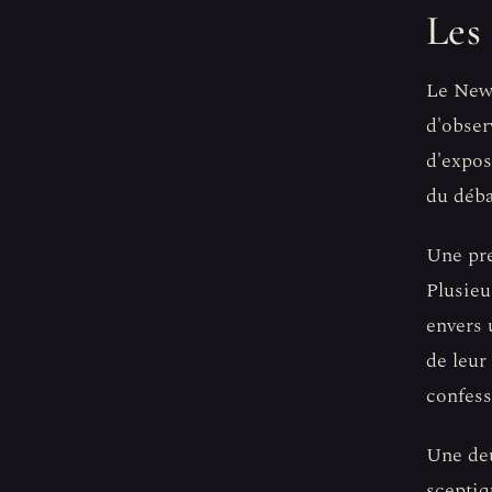
Les 
Le New 
d'obser
d'expos
du déba
Une pre
Plusieu
envers 
de leur
confess
Une deu
sceptiq