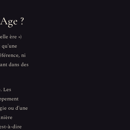
 Age ?
lle ère »)
t qu'une
éférence, ni
ant dans des
. Les
oppement
rgie ou d'une
anière
est-à-dire