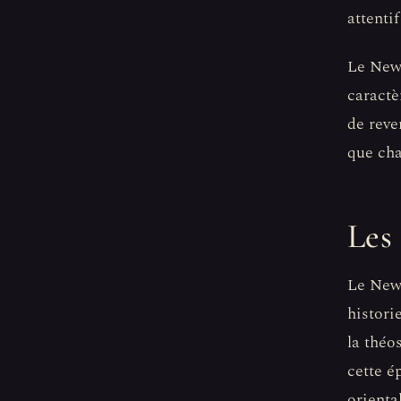
attenti
Le New 
caractè
de reve
que cha
Les
Le New 
histori
la théo
cette é
orienta