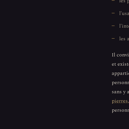
les 
l'us
l'in
les 
Il conv
et exis
apparti
personn
sans y 
pierres
personn