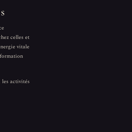
es
ce
hez celles et
nergie vitale
sformation
 les activités