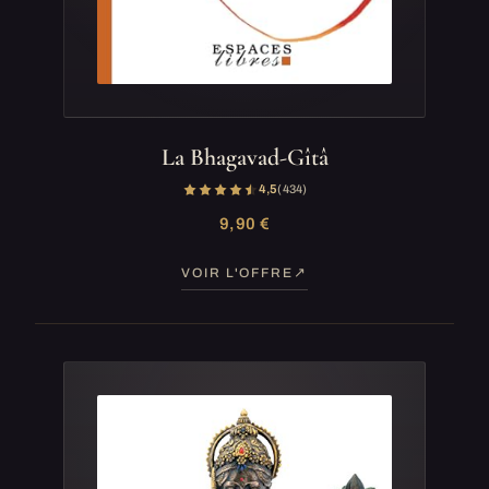
La Bhagavad-Gîtâ
4,5
(434)
9,90 €
VOIR L'OFFRE