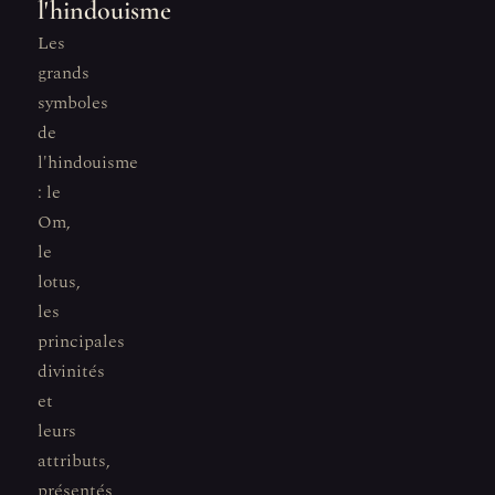
l'hindouisme
Les
grands
symboles
de
l'hindouisme
: le
Om,
le
lotus,
les
principales
divinités
et
leurs
attributs,
présentés