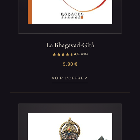
La Bhagavad-Gîtâ
4,5
(434)
9,90 €
VOIR L'OFFRE