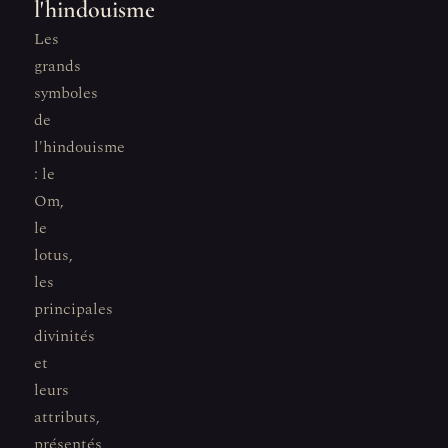
l'hindouisme
Les
grands
symboles
de
l'hindouisme
: le
Om,
le
lotus,
les
principales
divinités
et
leurs
attributs,
présentés