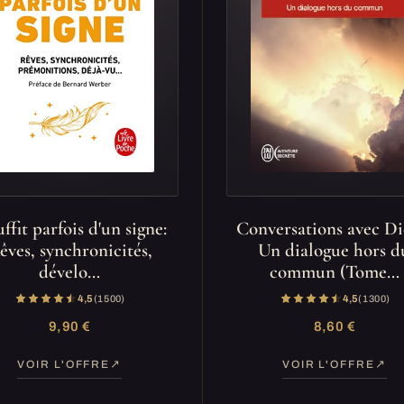
uffit parfois d'un signe:
Conversations avec Di
êves, synchronicités,
Un dialogue hors d
dévelo…
commun (Tome…
4,5
(1 500)
4,5
(1 300)
9,90 €
8,60 €
VOIR L'OFFRE
VOIR L'OFFRE