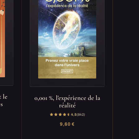
t le
0,001 %, l'expérience de la
es
réalité
4,5
(842)
9,60 €