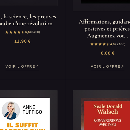
, la science, les preuves
Affirmations, guidan
'aube d'une révolution
positives et prières
4,4
(3 400)
Augmentez vot…
11,90 €
4,5
(2 100)
8,88 €
VOIR L'OFFRE
VOIR L'OFFRE