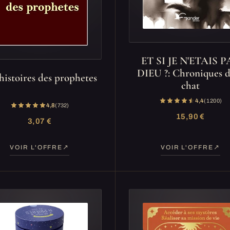
ET SI JE N'ETAIS P
DIEU ?: Chroniques d
histoires des prophetes
chat
4,4
(1 200)
4,8
(732)
15,90 €
3,07 €
VOIR L'OFFRE
VOIR L'OFFRE