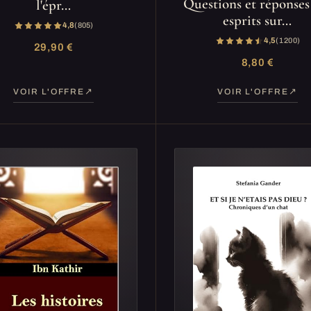
Questions et réponses
l'épr…
esprits sur…
4,8
(805)
4,5
(1 200)
29,90 €
8,80 €
VOIR L'OFFRE
VOIR L'OFFRE