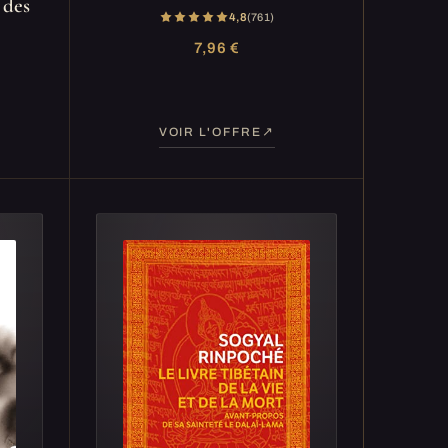
 des
4,8
(761)
7,96 €
VOIR L'OFFRE