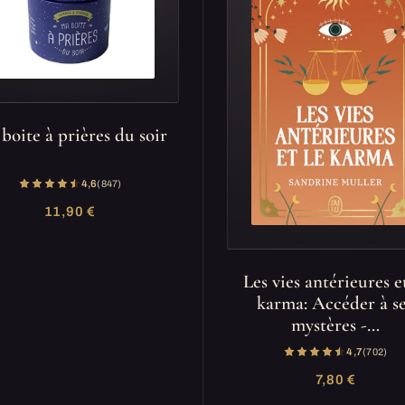
boite à prières du soir
4,6
(847)
11,90 €
Les vies antérieures e
karma: Accéder à s
mystères -…
4,7
(702)
7,80 €