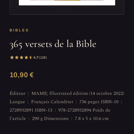
BIBLES
365 versets de la Bible
4,7
(128)
10,90 €
Éditeur ‏ : ‎ MAME; Illustrated édition (14 octobre 2022)
Langue ‏ : ‎ Français Calendrier ‏ : ‎ 736 pages ISBN-10 ‏ : ‎
2728932891 ISBN-13 ‏ : ‎ 978-2728932894 Poids de
l'article ‏ : ‎ 290 g Dimensions ‏ : ‎ 7.8 x 5 x 10.6 cm