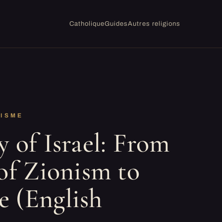
Catholique
Guides
Autres religions
AISME
 of Israel: From
of Zionism to
 (English