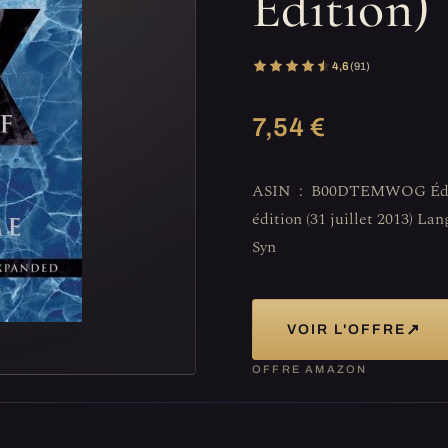
Edition)
4,6
(91)
7,54 €
ASIN ‏ : ‎ B00DTEMWOG Éditeur ‏ : ‎ Knopf; 3rd Revised and Updated
édition (31 juillet 2013) Langue ‏ : ‎ Anglais Taille du fichier ‏ : ‎
Syn
↗
VOIR L'OFFRE
OFFRE AMAZON