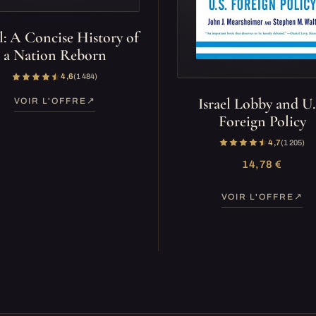
el: A Concise History of
a Nation Reborn
4,6
(1 484)
Israel Lobby and U.
VOIR L'OFFRE
Foreign Policy
4,7
(1 205)
14,78 €
VOIR L'OFFRE