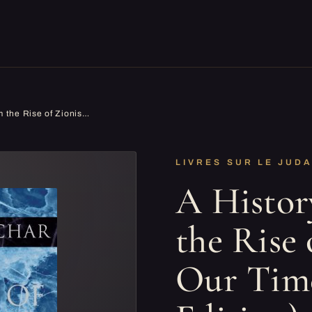
A History of Israel: From the Rise of Zionism to Our Time (English Edition)
LIVRES SUR LE JUD
A History
the Rise 
Our Time