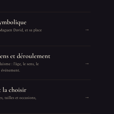
 symbolique
→
 Maguen David, et sa place
 sens et déroulement
→
ïsme : l'âge, le sens, le
t événement.
 la choisir
→
s, tailles et occasions,