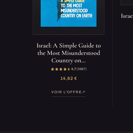
Isra
Israel: A Simple Guide to
the Most Misunderstood
Country on…
4,7
(3 687)
14,62 €
VOIR L'OFFRE