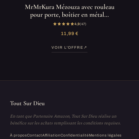
MrMrKura Mézouza avec rouleau
pour porte, boîtier en métal…
4,9
(47)
11,99 €
VOIR L'OFFRE
Tout Sur Dieu
En tant que Partenaire Amazon, Tout Sur Dieu réalise un
bénéfice sur les achats remplissant les conditions requises.
À propos
Contact
Affiliation
Confidentialité
Mentions légales