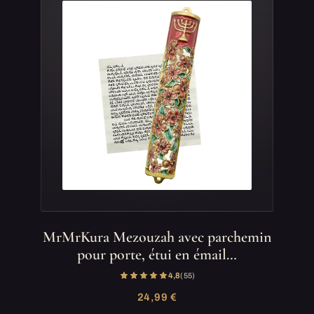
MrMrKura Mezouzah avec parchemin
pour porte, étui en émail…
4,8
(55)
24,99 €