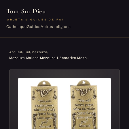
Tout Sur Dieu
OBJETS & GUIDES DE FOI
Catholique
Guides
Autres religions
Accueil
/
Juif
/
Mezouza
/
Mezouza Maison Mezouza Décorative Mezouza Prière Mezouza Décor Mezouza Maison Décor Catholique Mezouza Décor Métal Saint Mezouza