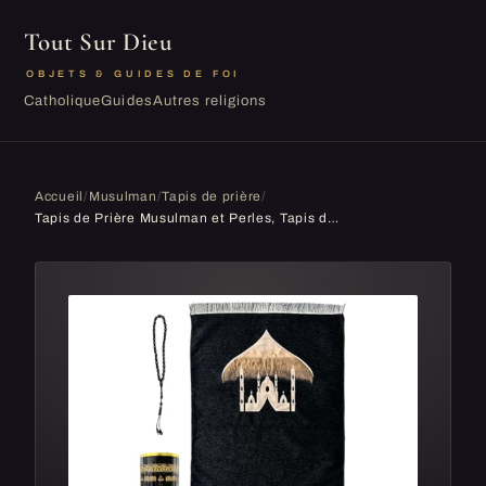
Tout Sur Dieu
OBJETS & GUIDES DE FOI
Catholique
Guides
Autres religions
Accueil
/
Musulman
/
Tapis de prière
/
Tapis de Prière Musulman et Perles, Tapis de Prière du Ramadan, Islam Musulman Voyage Portable,Tapis de Prière avec Boîte-Cadeau Cylindrique, Ensem...