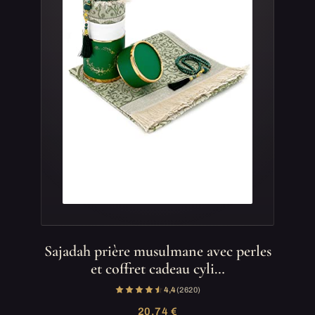
Sajadah prière musulmane avec perles
et coffret cadeau cyli…
4,4
(2 620)
20,74 €