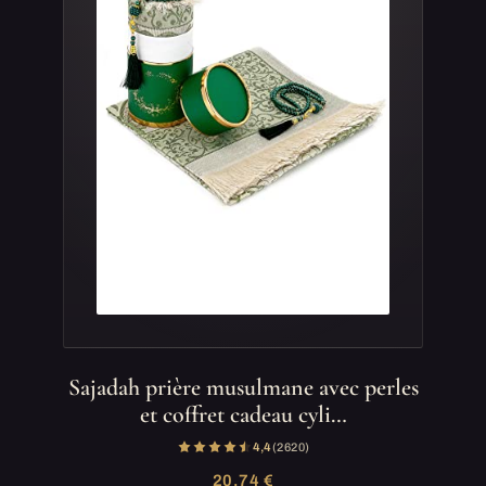
Sajadah prière musulmane avec perles
et coffret cadeau cyli…
4,4
(2 620)
20,74 €