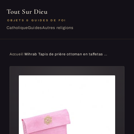
Tout Sur Dieu
OBJETS & GUIDES DE FOI
Catholique
Guides
Autres religions
Accueil
/
Mihrab Tapis de prière ottoman en taffetas (250 g) – Fabriqué en Turquie (bordeaux)