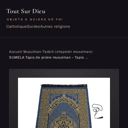
Tout Sur Dieu
OBJETS & GUIDES DE FOI
Catholique
Guides
Autres religions
Accueil
/
Musulman
/
Tasbih (chapelet musulman)
/
SUMELA Tapis de prière musulman – Tapis de prière musulman de style traditionnel, épais et rembourré, 99 perles de prière incluses, pour hommes, femmes et enfants, perle de prière (bleu marine)