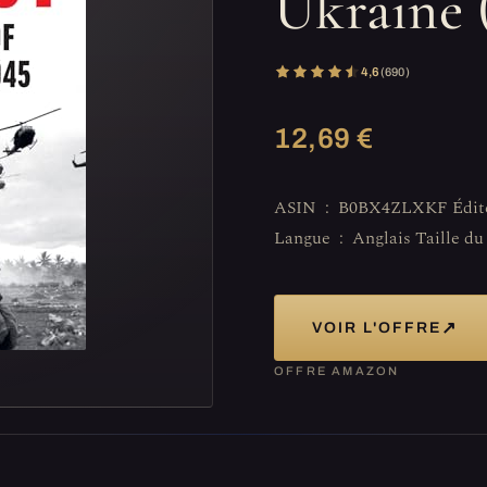
Ukraine 
4,6
(690)
12,69 €
ASIN ‏ : ‎ B0BX4ZLXKF Éditeur ‏ : ‎ William Collins (17 octobre 2023)
↗
VOIR L'OFFRE
OFFRE AMAZON