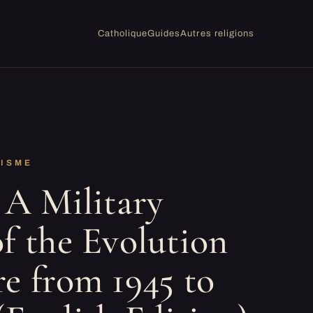
Catholique
Guides
Autres religions
AISME
 A Military
f the Evolution
re from 1945 to