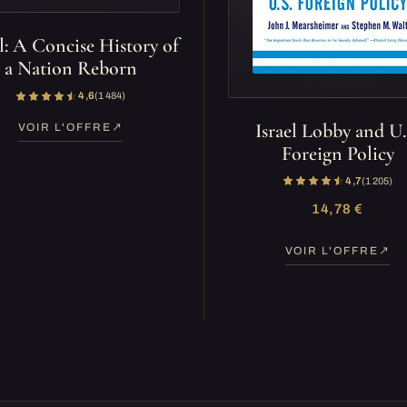
el: A Concise History of
a Nation Reborn
4,6
(1 484)
Israel Lobby and U.
VOIR L'OFFRE
Foreign Policy
4,7
(1 205)
14,78 €
VOIR L'OFFRE