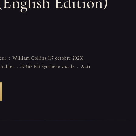
(English Edition)
Langue ‏ : ‎ Anglais Taille du fichier ‏ : ‎ 37467 KB Synthèse vocale ‏ : ‎ Acti