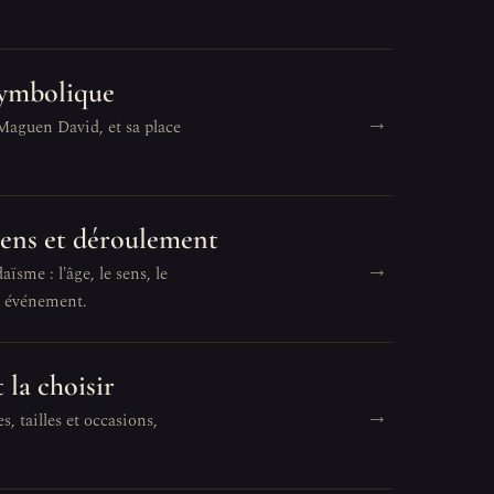
 symbolique
→
 Maguen David, et sa place
 sens et déroulement
→
ïsme : l'âge, le sens, le
t événement.
 la choisir
→
s, tailles et occasions,