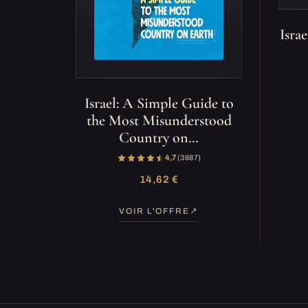
Isra
Israel: A Simple Guide to
the Most Misunderstood
Country on…
4,7
(3 687)
14,62 €
VOIR L'OFFRE