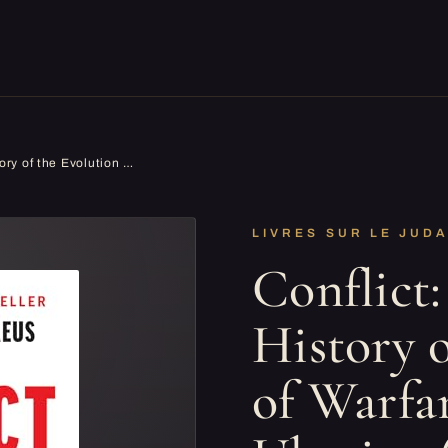
Conflict: A Military History of the Evolution of Warfare from 1945 to Ukraine (English Edition)
LIVRES SUR LE JUD
Conflict:
History o
of Warfa