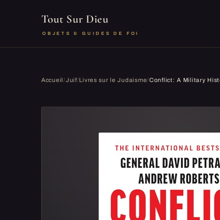
Tout Sur Dieu
OBJETS & GUIDES DE FOI
Accueil
/
Juif
/
Livres sur le Judaisme
/