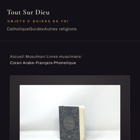
Tout Sur Dieu
OBJETS & GUIDES DE FOI
Catholique
Guides
Autres religions
Accueil
/
Musulman
/
Livres musulmans
/
Coran Arabe-Français-Phonetique