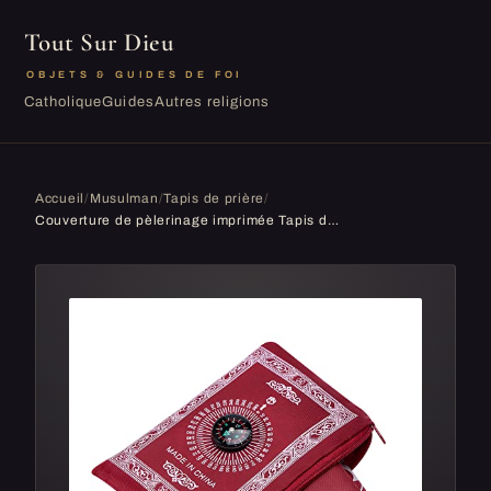
Tout Sur Dieu
OBJETS & GUIDES DE FOI
Catholique
Guides
Autres religions
Accueil
/
Musulman
/
Tapis de prière
/
Couverture de pèlerinage imprimée Tapis de prière Tapis de prière de voyage portable grand format avec boussole Tapis musulmans Hall d'église Accessoires de culte religieux islamique Couverture