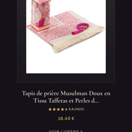
Tapis de prière Musulman Doux en
Tissu Taffetas et Perles d…
4,4
(2 620)
18,40 €
VOIR L'OFFRE