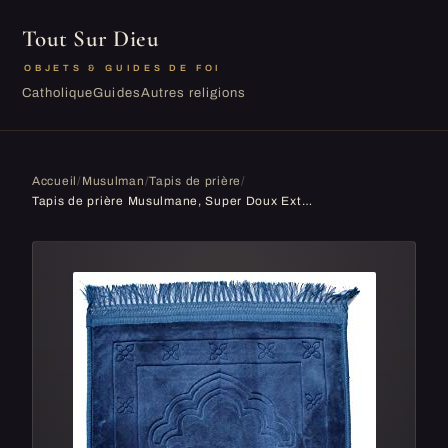
Tout Sur Dieu
OBJETS & GUIDES DE FOI
Catholique
Guides
Autres religions
Accueil
/
Musulman
/
Tapis de prière
/
Tapis de prière Musulmane, Super Doux Extra épais Taille XXL 70x110cm très Confortable, Unis Couleur (Bleu Turquoise)