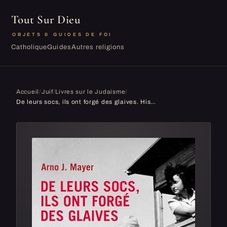
Tout Sur Dieu
OBJETS & GUIDES DE FOI
Catholique
Guides
Autres religions
Accueil
/
Juif
/
Livres sur le Judaisme
/
De leurs socs, ils ont forgé des glaives. Histoire critique d'Israël: L'histoire d'Israël depuis le début du sionisme