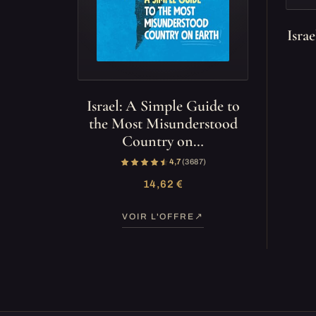
Isra
Israel: A Simple Guide to
the Most Misunderstood
Country on…
4,7
(3 687)
14,62 €
VOIR L'OFFRE