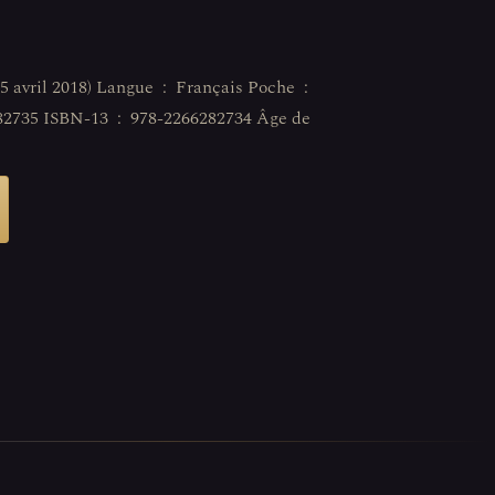
256 pages ISBN-10 ‏ : ‎ 2266282735 ISBN-13 ‏ : ‎ 978-2266282734 Âge de