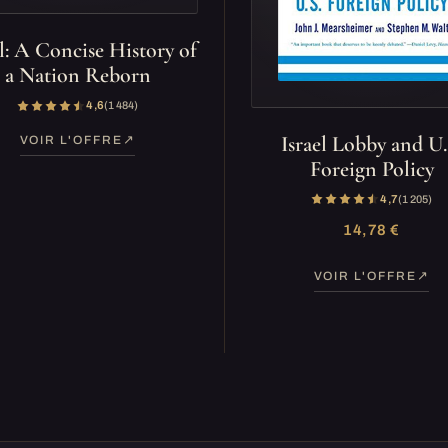
el: A Concise History of
a Nation Reborn
4,6
(1 484)
Israel Lobby and U.
VOIR L'OFFRE
Foreign Policy
4,7
(1 205)
14,78 €
VOIR L'OFFRE