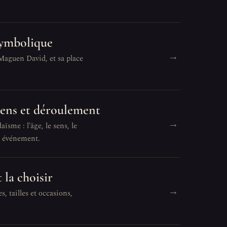
 symbolique
→
 Maguen David, et sa place
 sens et déroulement
→
ïsme : l'âge, le sens, le
t événement.
 la choisir
→
s, tailles et occasions,