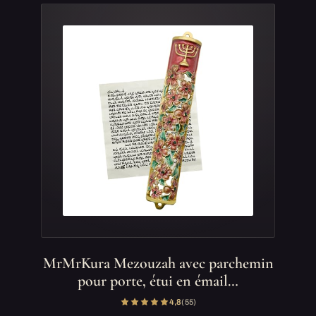
MrMrKura Mezouzah avec parchemin
pour porte, étui en émail…
4,8
(55)