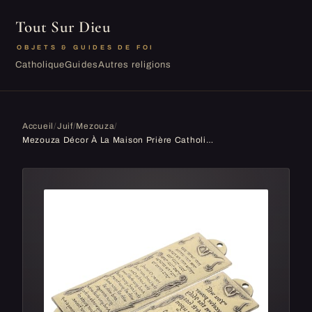
Tout Sur Dieu
OBJETS & GUIDES DE FOI
Catholique
Guides
Autres religions
Accueil
/
Juif
/
Mezouza
/
Mezouza Décor À La Maison Prière Catholique Mezouza Religieuse Mezouza Artisanat Mezouza Décoration Écriture Hébraïque Mezouza Judaica Mezouza