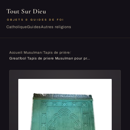
Tout Sur Dieu
OBJETS & GUIDES DE FOI
Catholique
Guides
Autres religions
Accueil
/
Musulman
/
Tapis de prière
/
Greatfool Tapis de priere Musulman pour priere Islamique - Tapis priere Musulman épais et Confortable pour Femme et Homme Musulman