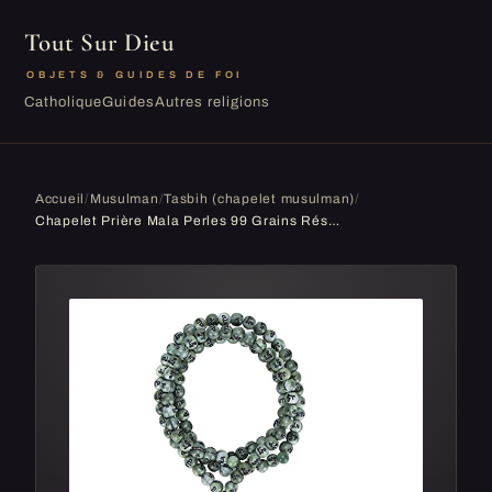
Tout Sur Dieu
OBJETS & GUIDES DE FOI
Catholique
Guides
Autres religions
Accueil
/
Musulman
/
Tasbih (chapelet musulman)
/
Chapelet Prière Mala Perles 99 Grains Résine Chapelet Musulman Perles Culte Islamique Prière Ecriture Dorure Article Religieux, Longueur 44cm