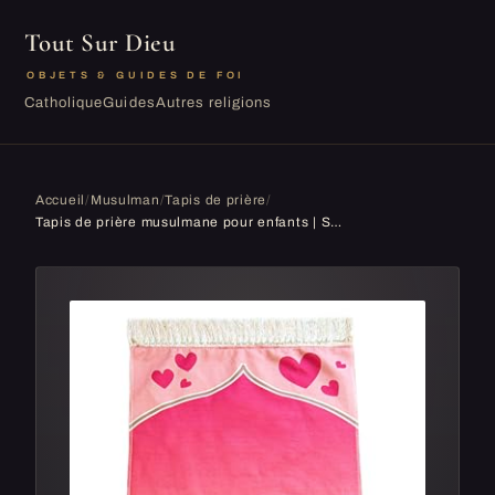
Tout Sur Dieu
OBJETS & GUIDES DE FOI
Catholique
Guides
Autres religions
Accueil
/
Musulman
/
Tapis de prière
/
Tapis de prière musulmane pour enfants | Sajadah au design unique imprimé numériquement | Tapis de prière islamique doux | Cadeaux islamiques parfa...