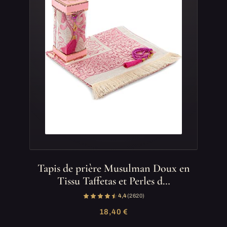
Tapis de prière Musulman Doux en
Tissu Taffetas et Perles d…
4,4
(2 620)
18,40 €