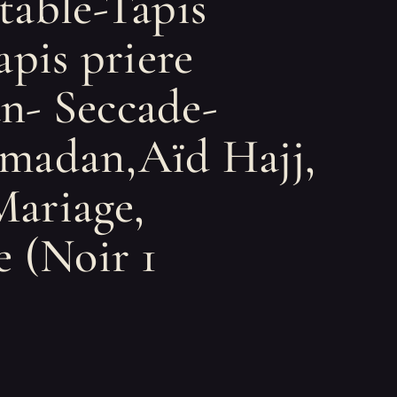
table-Tapis
apis priere
- Seccade-
madan,Aïd Hajj,
ariage,
e (Noir 1