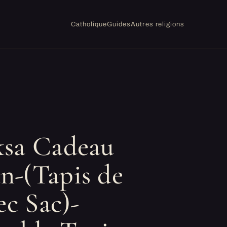
Catholique
Guides
Autres religions
ksa Cadeau
-(Tapis de
ec Sac)-