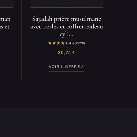
lman
Sajadah prière musulmane
s et
avec perles et coffret cadeau
cyli…
4,4
(2 620)
20,74 €
VOIR L'OFFRE