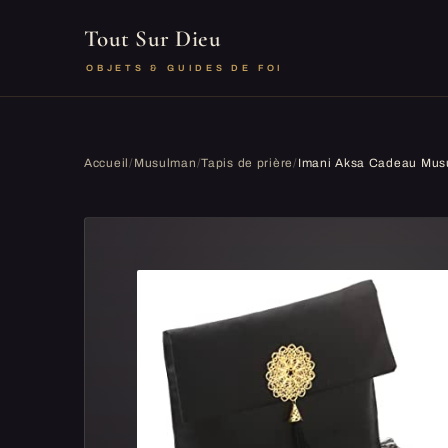
Tout Sur Dieu
OBJETS & GUIDES DE FOI
Accueil
/
Musulman
/
Tapis de prière
/