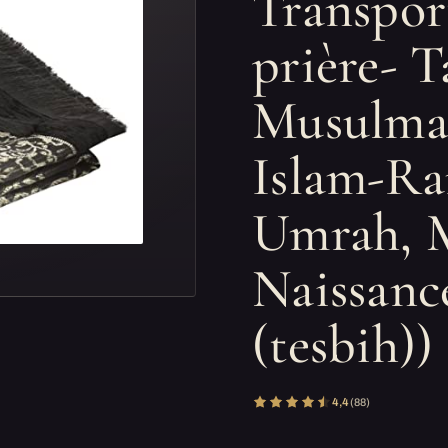
Transpor
prière- T
Musulman
Islam-Ra
Umrah, M
Naissanc
(tesbih))
4,4
(88)