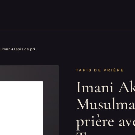
Imani Aksa Cadeau Musulman-(Tapis de prière avec Sac)-Transportable-Tapis prière- Tapis priere Musulman- Seccade-Islam-Ramadan,Aïd Hajj, Umrah, Mariage, Naissance (Noir 1 (tesbih))
TAPIS DE PRIÈRE
Imani A
Musulman
prière av