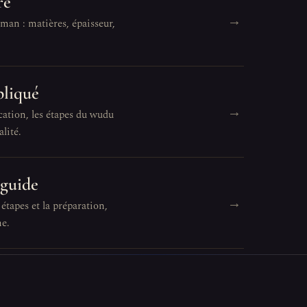
re
→
man : matières, épaisseur,
pliqué
→
cation, les étapes du wudu
lité.
 guide
→
 étapes et la préparation,
ne.