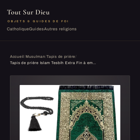
Tout Sur Dieu
OBJETS & GUIDES DE FOI
Catholique
Guides
Autres religions
Accueil
/
Musulman
/
Tapis de prière
/
Tapis de prière Islam Tesbih Extra Fin à emporter, Peu encombrant, Cadeau pour musulmans convertis 1,20 x 0,70 m, 200 g, Namazlik Seccade Salah Sej...