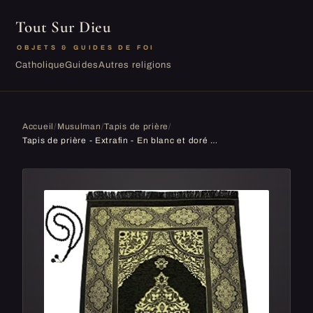
Tout Sur Dieu
OBJETS & GUIDES DE FOI
Catholique
Guides
Autres religions
Accueil
/
Musulman
/
Tapis de prière
/
Tapis de prière - Extrafin - En blanc et doré - 1,20 x 0,70 m - À emporter - Idéal pour musulman ou comme cadeau pour frère et sœur convertis en Islam