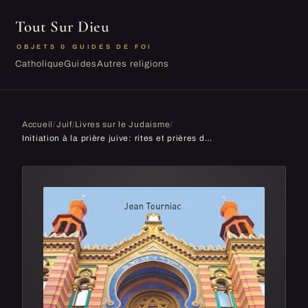
Tout Sur Dieu
OBJETS & GUIDES DE FOI
Catholique
Guides
Autres religions
Accueil
/
Juif
/
Livres sur le Judaisme
/
Initiation à la prière juive: rites et prières de la vie quotidienne