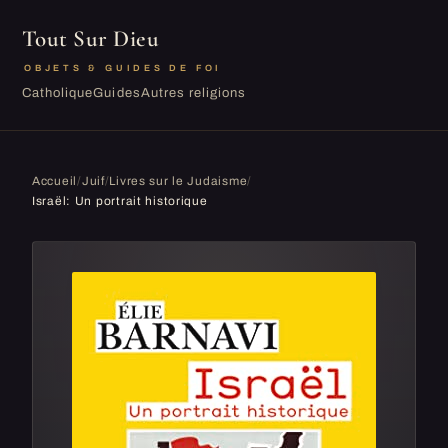
Tout Sur Dieu
OBJETS & GUIDES DE FOI
Catholique
Guides
Autres religions
Accueil
/
Juif
/
Livres sur le Judaisme
/
Israël: Un portrait historique