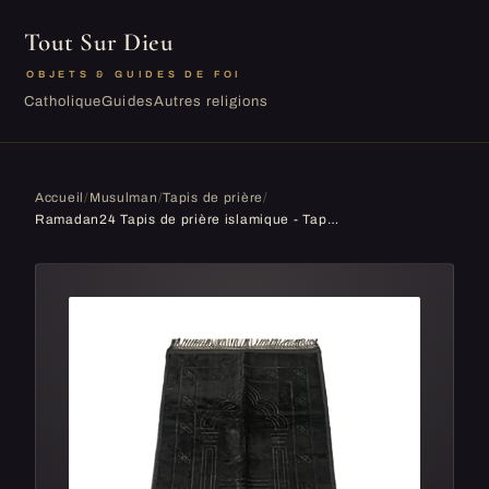
Tout Sur Dieu
OBJETS & GUIDES DE FOI
Catholique
Guides
Autres religions
Accueil
/
Musulman
/
Tapis de prière
/
Ramadan24 Tapis de prière islamique - Tapis de prière musulmane rembourré épais doux - Lavable - Namaz avec motif islam oriental antidérapant - 80 x 120 cm (noir)