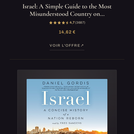
Israel: A Simple Guide to the Most
Misunderstood Country on…
4,7
(3 687)
14,62 €
VOIR L'OFFRE