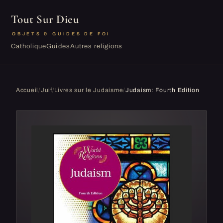
Tout Sur Dieu
OBJETS & GUIDES DE FOI
Catholique
Guides
Autres religions
Accueil
/
Juif
/
Livres sur le Judaisme
/
Judaism: Fourth Edition