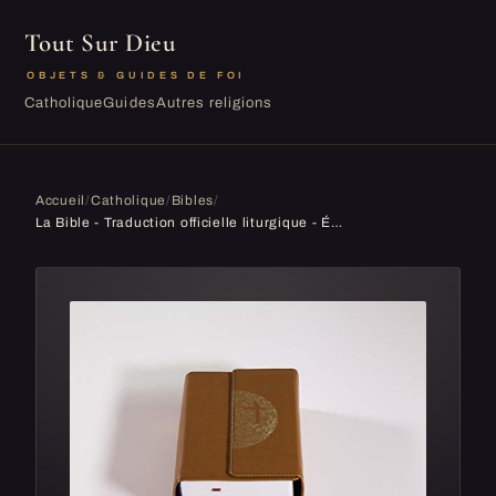
Tout Sur Dieu
OBJETS & GUIDES DE FOI
Catholique
Guides
Autres religions
Accueil
/
Catholique
/
Bibles
/
La Bible - Traduction officielle liturgique - Édition voyage