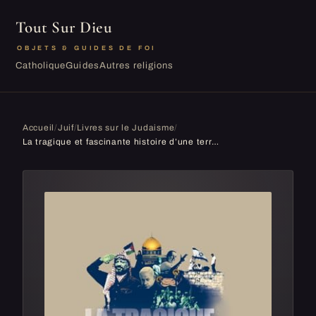
Tout Sur Dieu
OBJETS & GUIDES DE FOI
Catholique
Guides
Autres religions
Accueil
/
Juif
/
Livres sur le Judaisme
/
La tragique et fascinante histoire d’une terre promise