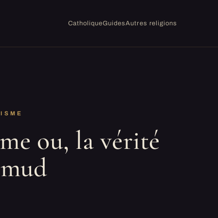
Catholique
Guides
Autres religions
AISME
me ou, la vérité
almud