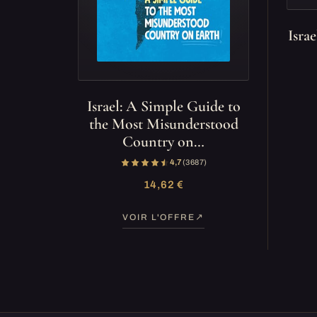
Isra
Israel: A Simple Guide to
the Most Misunderstood
Country on…
4,7
(3 687)
14,62 €
VOIR L'OFFRE