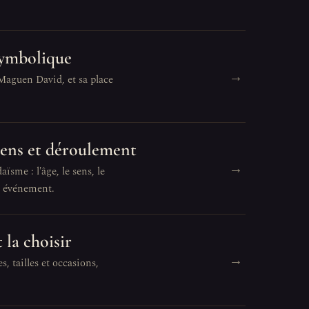
 symbolique
→
 Maguen David, et sa place
 sens et déroulement
→
ïsme : l'âge, le sens, le
t événement.
 la choisir
→
s, tailles et occasions,