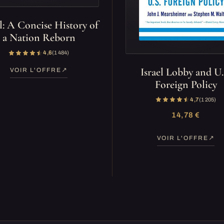
el: A Concise History of
a Nation Reborn
4,6
(1 484)
Israel Lobby and U.
VOIR L'OFFRE
Foreign Policy
4,7
(1 205)
14,78 €
VOIR L'OFFRE