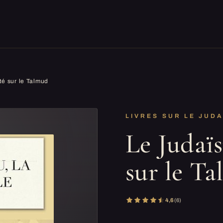
té sur le Talmud
LIVRES SUR LE JUD
Le Judaïs
sur le T
4,6
(6)