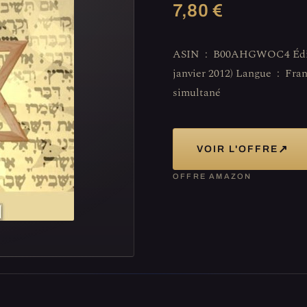
7,80 €
ASIN ‏ : ‎ B00AHGWOC4 Éditeur ‏ : ‎ SKYNET SYSTEM EDITION (1
janvier 2012) Langue ‏ : ‎ Français Taille du fichier ‏ : ‎ 3632 KB Utilisation
simultané
↗
VOIR L'OFFRE
OFFRE AMAZON