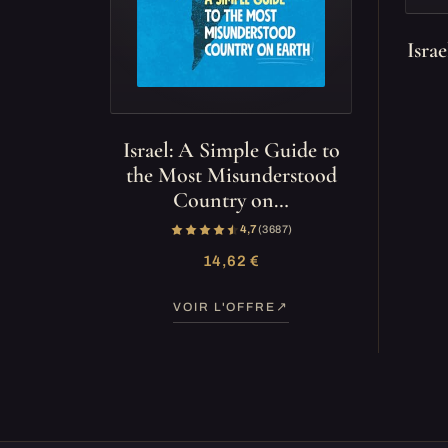
Isra
Israel: A Simple Guide to
the Most Misunderstood
Country on…
4,7
(3 687)
14,62 €
VOIR L'OFFRE