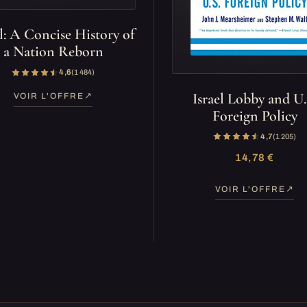
el: A Concise History of
a Nation Reborn
4,6
(1 484)
Israel Lobby and U.
VOIR L'OFFRE
Foreign Policy
4,7
(1 205)
14,78 €
VOIR L'OFFRE