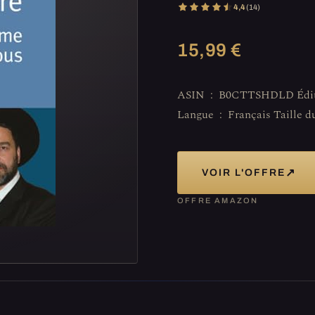
4,4
(14)
15,99 €
ASIN ‏ : ‎ B0CTTSHDLD Éditeur ‏ : ‎ Éditions du Cerf (2 janvier 2020)
↗
VOIR L'OFFRE
OFFRE AMAZON