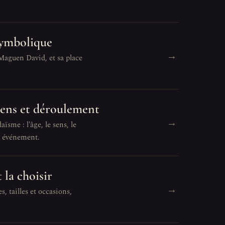
 symbolique
→
 Maguen David, et sa place
 sens et déroulement
→
ïsme : l'âge, le sens, le
t événement.
 la choisir
→
s, tailles et occasions,