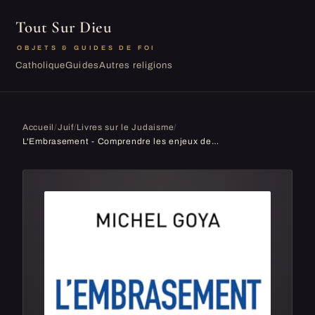
Tout Sur Dieu
OBJETS & GUIDES DE FOI
Catholique
Guides
Autres religions
Accueil
/
Juif
/
Livres sur le Judaisme
/
L'Embrasement - Comprendre les enjeux de la guerre Israël-Hamas