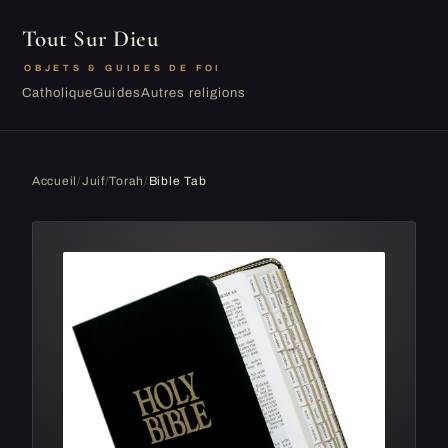
Tout Sur Dieu
OBJETS & GUIDES DE FOI
Catholique
Guides
Autres religions
Accueil
/
Juif
/
Torah
/
Bible Tab