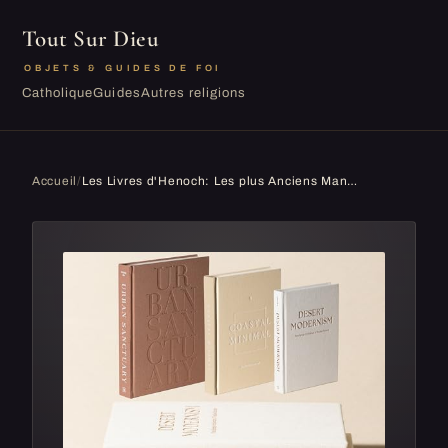
Tout Sur Dieu
OBJETS & GUIDES DE FOI
Catholique
Guides
Autres religions
Accueil
/
Les Livres d'Henoch: Les plus Anciens Manuscrits Apocryphes - Anges Déchus, Géants Néphilim et Secrets d'Hénoch