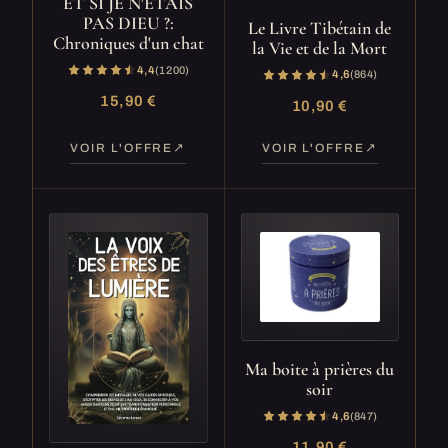
ET SI JE N'ETAIS
PAS DIEU ?:
Le Livre Tibétain de
Chroniques d'un chat
la Vie et de la Mort
4,4
(1 200)
4,6
(864)
15,90 €
10,90 €
VOIR L'OFFRE
VOIR L'OFFRE
Ma boite à prières du
soir
4,6
(847)
11,90 €