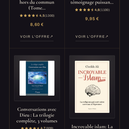
hors du commun
témoignage puissan…
(Tome…
4,6
(1 100)
4,5
(1 300)
9,95 €
8,60 €
VOIR L'OFFRE
VOIR L'OFFRE
Conversations avec
Dieu : La trilogie
complète, 3 volumes
Incroyable islam: La
4,7
(939)