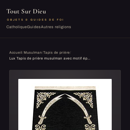
Tout Sur Dieu
OBJETS & GUIDES DE FOI
Catholique
Guides
Autres religions
Accueil
/
Musulman
/
Tapis de prière
/
Lux Tapis de prière musulman avec motif épée d'imam Ali Zulfiqar | Janamaz | Sajadah | Tapis de prière islamique doux | Ensemble de cadeaux islamiq...