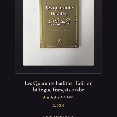
Les Quarante hadiths : Edition
bilingue français-arabe
4,7
(1 400)
2,02 €