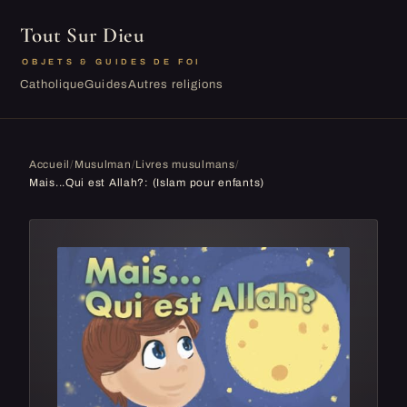
Tout Sur Dieu
OBJETS & GUIDES DE FOI
Catholique
Guides
Autres religions
Accueil
/
Musulman
/
Livres musulmans
/
Mais...Qui est Allah?: (Islam pour enfants)