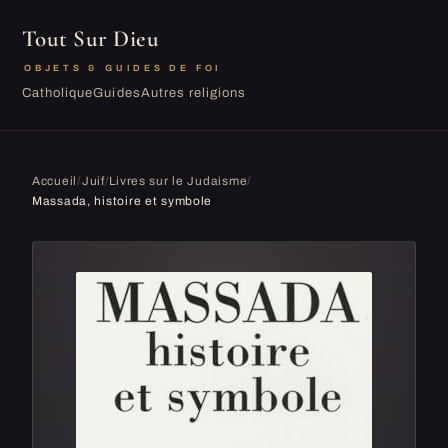
Tout Sur Dieu
OBJETS & GUIDES DE FOI
Catholique
Guides
Autres religions
Accueil
/
Juif
/
Livres sur le Judaisme
/
Massada, histoire et symbole