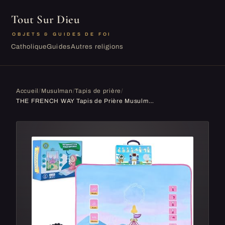
Tout Sur Dieu
OBJETS & GUIDES DE FOI
Catholique
Guides
Autres religions
Accueil
/
Musulman
/
Tapis de prière
/
THE FRENCH WAY Tapis de Prière Musulman Électronique – Tapis Interactif pour Enfant – Apprentissage Ludique des Prières – Récitation de Sourates du Coran et Doua – Chapelet pour Tasbih Inclus – Rose