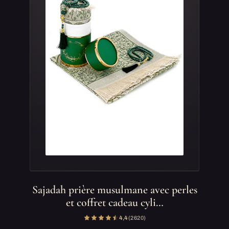
Sajadah prière musulmane avec perles
et coffret cadeau cyli…
4,4
(2 620)