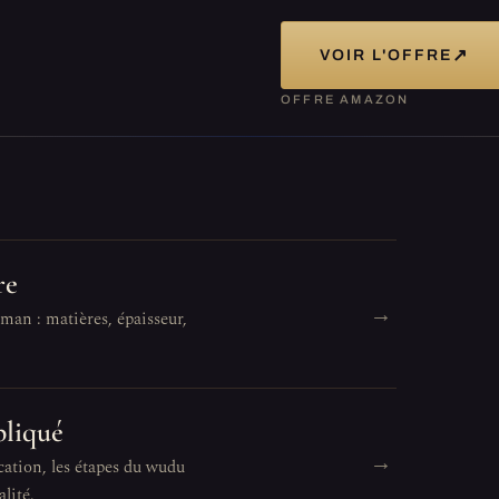
↗
VOIR L'OFFRE
OFFRE AMAZON
re
→
man : matières, épaisseur,
pliqué
→
cation, les étapes du wudu
lité.