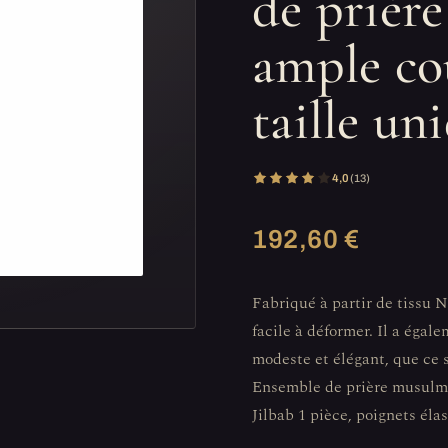
de prièr
ample co
taille un
4,0
(13)
192,60 €
Fabriqué à partir de tissu Ni
facile à déformer. Il a éga
modeste et élégant, que ce 
Ensemble de prière musulma
Jilbab 1 pièce, poignets éla