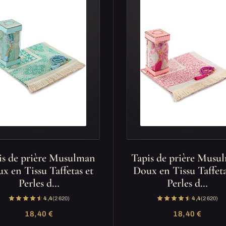
is de prière Musulman
Tapis de prière Musu
x en Tissu Taffetas et
Doux en Tissu Taffeta
Perles d…
Perles d…
4,4
(2 620)
4,4
(2 620)
18,40 €
18,40 €