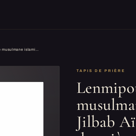
Lenmipot Robe de prière musulmane islamique Jilbab Aïd 1 pièce Robe de prière saoudienne ample couverte, lavande, taille unique
TAPIS DE PRIÈRE
Lenmipot
musulman
Jilbab A