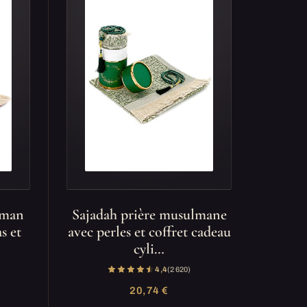
lman
Sajadah prière musulmane
s et
avec perles et coffret cadeau
cyli…
4,4
(2 620)
20,74 €