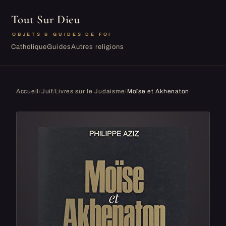
Tout Sur Dieu
OBJETS & GUIDES DE FOI
Catholique
Guides
Autres religions
Accueil
/
Juif
/
Livres sur le Judaisme
/
Moïse et Akhenaton