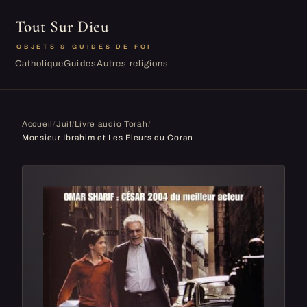
Tout Sur Dieu
OBJETS & GUIDES DE FOI
Catholique
Guides
Autres religions
Accueil
/
Juif
/
Livre audio Torah
/
Monsieur Ibrahim et Les Fleurs du Coran