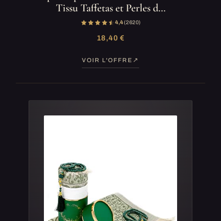
Tissu Taffetas et Perles d…
4,4
(2 620)
18,40 €
VOIR L'OFFRE