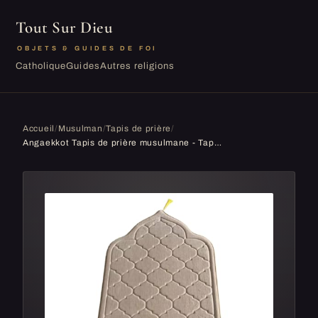
Tout Sur Dieu
OBJETS & GUIDES DE FOI
Catholique
Guides
Autres religions
Accueil
/
Musulman
/
Tapis de prière
/
Angaekkot Tapis de prière musulmane - Tapis de prière en flanelle - Tapis de prière de voyage portable avec pompons - Tapis de prière islamique doux pour femmes et hommes - Tapis de prière islamique