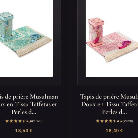
is de prière Musulman
Tapis de prière Musu
x en Tissu Taffetas et
Doux en Tissu Taffeta
Perles d…
Perles d…
4,4
(2 620)
4,4
(2 620)
18,40 €
18,40 €