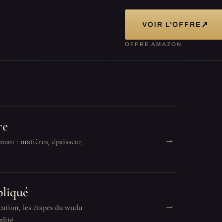
↗
VOIR L'OFFRE
OFFRE AMAZON
re
→
man : matières, épaisseur,
pliqué
→
cation, les étapes du wudu
lité.