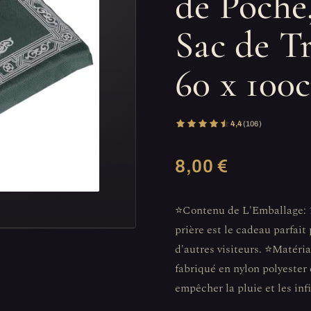
de Poche
Sac de Tr
60 x 100
4,4
(106)
8,00 €
⭐Contenu de L'Emballage: 1
prière est le cadeau parfait
d'autres visiteurs. ⭐Matéri
fabriqué en nylon polyester
empêcher la pluie et les infi