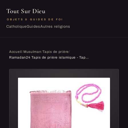
Tout Sur Dieu
OBJETS & GUIDES DE FOI
Catholique
Guides
Autres religions
Accueil
/
Musulman
/
Tapis de prière
/
Ramadan24 Tapis de prière islamique - Tapis de prière musulmane - Rembourré - Épais - Doux - Lavable - Namaz avec motif Islam Orient - Antidérapant - 80 x 120 cm (rose marron)