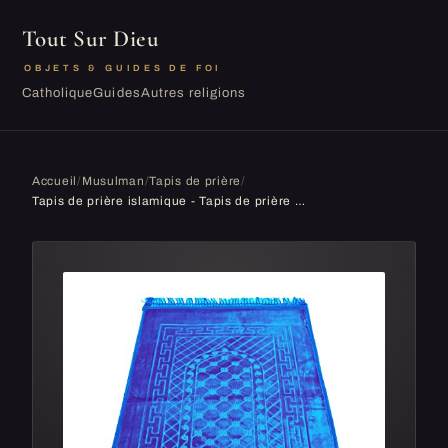
Tout Sur Dieu
OBJETS & GUIDES DE FOI
Catholique
Guides
Autres religions
Accueil
/
Musulman
/
Tapis de prière
/
Tapis de prière islamique - Tapis de prière musulmane rembourré épais doux Seccade lavable Namaz avec motif oriental islamique antidérapant - 80 x ...