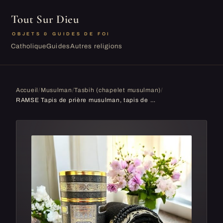
Tout Sur Dieu
OBJETS & GUIDES DE FOI
Catholique
Guides
Autres religions
Accueil
/
Musulman
/
Tasbih (chapelet musulman)
/
RAMSE Tapis de prière musulman, tapis de prière et perles de prière avec boîte cadeau cylindrique Kaaba, cadeaux islamiques, Janamaz, Sajadah, tapi...